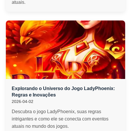
atuais.
Explorando o Universo do Jogo LadyPhoenix:
Regras e Inovações
2026-04-02
Descubra o jogo LadyPhoenix, suas regras
intrigantes e como ele se conecta com eventos
atuais no mundo dos jogos.