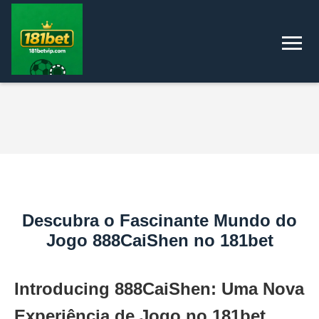
Descubra o Fascinante Mundo do
Jogo 888CaiShen no 181bet
Introducing 888CaiShen: Uma Nova
Experiência de Jogo no 181bet