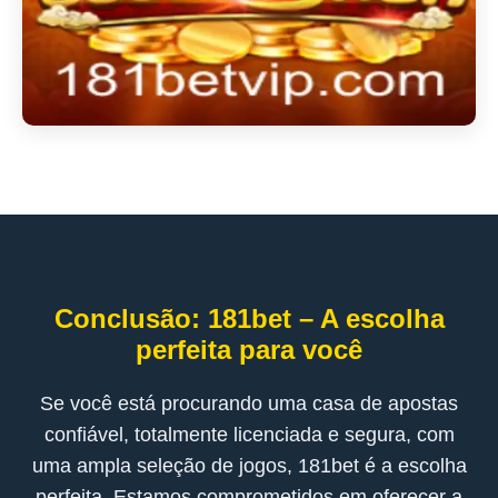
Conclusão: 181bet – A escolha
perfeita para você
Se você está procurando uma casa de apostas
confiável, totalmente licenciada e segura, com
uma ampla seleção de jogos, 181bet é a escolha
perfeita. Estamos comprometidos em oferecer a