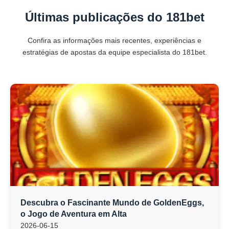
Últimas publicações do 181bet
Confira as informações mais recentes, experiências e
estratégias de apostas da equipe especialista do 181bet.
Descubra o Fascinante Mundo de GoldenEggs,
o Jogo de Aventura em Alta
2026-06-15