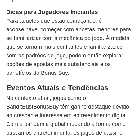
Dicas para Jogadores Iniciantes
Para aqueles que estão começando, é
aconselhável começar com apostas menores para
se familiarizar com a mecânica do jogo. À medida
que se tornam mais confiantes e familiarizados
com os padrões do jogo, podem então explorar
opções de apostas mais substanciais e os
benefícios do Bonus Buy.
Eventos Atuais e Tendências
No contexto atual, jogos como o
BanditBustBonusBuy têm ganho destaque devido
ao crescente interesse em entretenimento digital.
Com a pandemia global mudando a forma como
buscamos entretenimento, os jogos de cassino