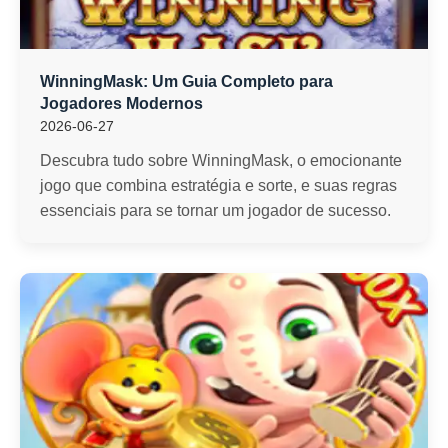
WinningMask: Um Guia Completo para
Jogadores Modernos
2026-06-27
Descubra tudo sobre WinningMask, o emocionante
jogo que combina estratégia e sorte, e suas regras
essenciais para se tornar um jogador de sucesso.