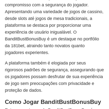
compromisso com a segurança do jogador.
Apresentando uma variedade de jogos de cassino,
desde slots até jogos de mesa tradicionais, a
plataforma se destaca por proporcionar uma
experiência de usuário inigualável. O
BanditBustBonusBuy é um destaque no portfólio
da 181bet, atraindo tanto novatos quanto
jogadores experientes.
A plataforma também é elogiada por seus
rigorosos padrões de segurança, assegurando que
os jogadores possam desfrutar de sua experiência
de jogo sem preocupações com privacidade e
proteção de dados.
Como Jogar BanditBustBonusBuy