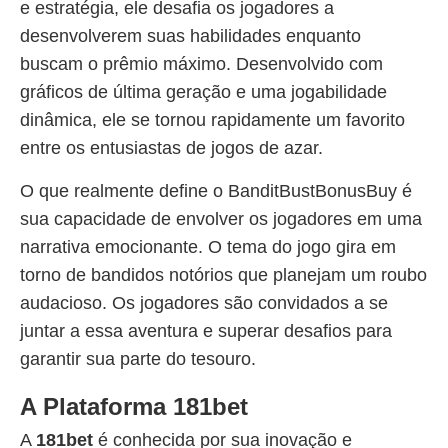
e estratégia, ele desafia os jogadores a
desenvolverem suas habilidades enquanto
buscam o prêmio máximo. Desenvolvido com
gráficos de última geração e uma jogabilidade
dinâmica, ele se tornou rapidamente um favorito
entre os entusiastas de jogos de azar.
O que realmente define o BanditBustBonusBuy é
sua capacidade de envolver os jogadores em uma
narrativa emocionante. O tema do jogo gira em
torno de bandidos notórios que planejam um roubo
audacioso. Os jogadores são convidados a se
juntar a essa aventura e superar desafios para
garantir sua parte do tesouro.
A Plataforma 181bet
A
181bet
é conhecida por sua inovação e