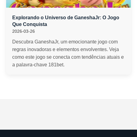
Explorando o Universo de GaneshaJr: O Jogo
Que Conquista
2026-03-26
Descubra GaneshaJr, um emocionante jogo com
regras inovadoras e elementos envolventes. Veja
como este jogo se conecta com tendências atuais e
a palavra-chave 181bet.