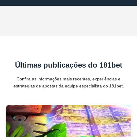
Últimas publicações do 181bet
Confira as informações mais recentes, experiências e
estratégias de apostas da equipe especialista do 181bet.