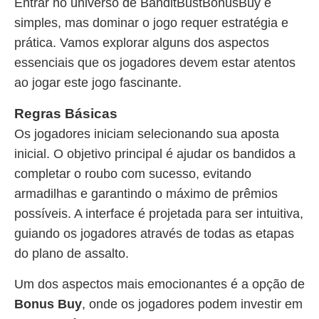
Entrar no universo de BanditBustBonusBuy é
simples, mas dominar o jogo requer estratégia e
prática. Vamos explorar alguns dos aspectos
essenciais que os jogadores devem estar atentos
ao jogar este jogo fascinante.
Regras Básicas
Os jogadores iniciam selecionando sua aposta
inicial. O objetivo principal é ajudar os bandidos a
completar o roubo com sucesso, evitando
armadilhas e garantindo o máximo de prêmios
possíveis. A interface é projetada para ser intuitiva,
guiando os jogadores através de todas as etapas
do plano de assalto.
Um dos aspectos mais emocionantes é a opção de
Bonus Buy
, onde os jogadores podem investir em