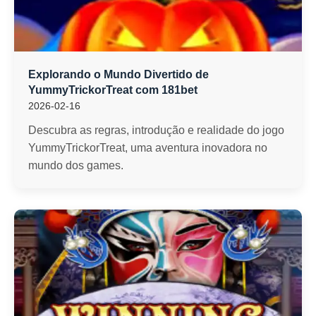
Explorando o Mundo Divertido de
YummyTrickorTreat com 181bet
2026-02-16
Descubra as regras, introdução e realidade do jogo
YummyTrickorTreat, uma aventura inovadora no
mundo dos games.