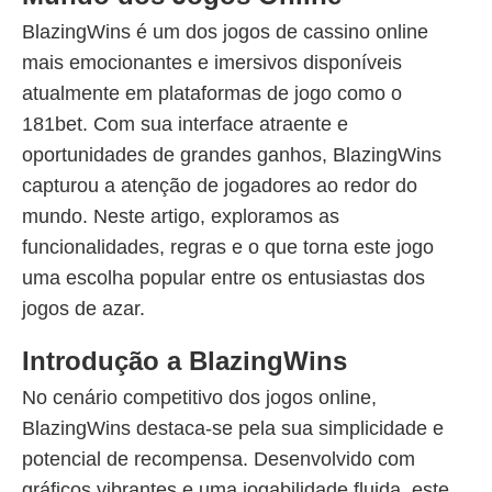
BlazingWins é um dos jogos de cassino online
mais emocionantes e imersivos disponíveis
atualmente em plataformas de jogo como o
181bet. Com sua interface atraente e
oportunidades de grandes ganhos, BlazingWins
capturou a atenção de jogadores ao redor do
mundo. Neste artigo, exploramos as
funcionalidades, regras e o que torna este jogo
uma escolha popular entre os entusiastas dos
jogos de azar.
Introdução a BlazingWins
No cenário competitivo dos jogos online,
BlazingWins destaca-se pela sua simplicidade e
potencial de recompensa. Desenvolvido com
gráficos vibrantes e uma jogabilidade fluida, este