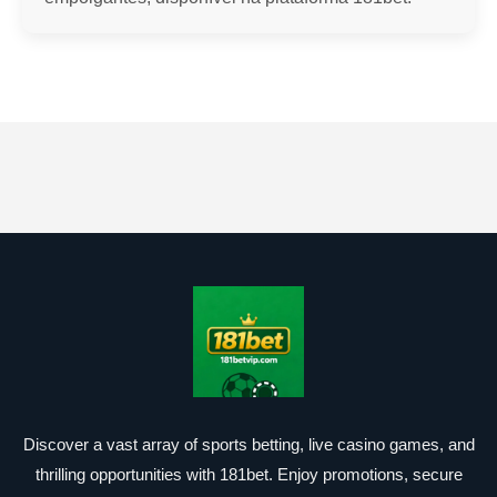
Discover a vast array of sports betting, live casino games, and
thrilling opportunities with 181bet. Enjoy promotions, secure