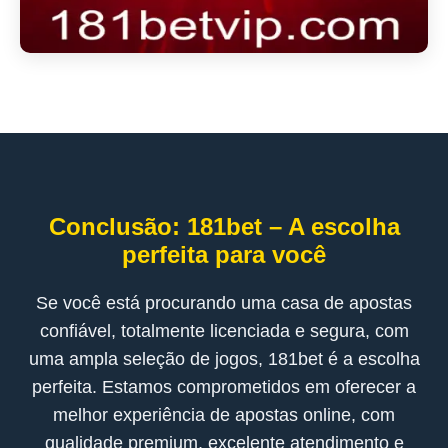
Conclusão: 181bet – A escolha
perfeita para você
Se você está procurando uma casa de apostas
confiável, totalmente licenciada e segura, com
uma ampla seleção de jogos, 181bet é a escolha
perfeita. Estamos comprometidos em oferecer a
melhor experiência de apostas online, com
qualidade premium, excelente atendimento e