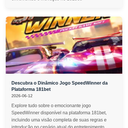
Descubra o Dinâmico Jogo SpeedWinner da
Plataforma 181bet
2026-06-12
Explore tudo sobre o emocionante jogo
SpeedWinner disponível na plataforma 181bet,
incluindo uma visão completa de suas regras e
introdução no cenário atual do entretenimento