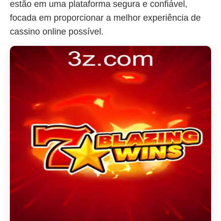
estão em uma plataforma segura e confiável,
focada em proporcionar a melhor experiência de
cassino online possível.