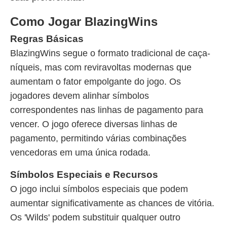
Como Jogar BlazingWins
Regras Básicas
BlazingWins segue o formato tradicional de caça-
níqueis, mas com reviravoltas modernas que
aumentam o fator empolgante do jogo. Os
jogadores devem alinhar símbolos
correspondentes nas linhas de pagamento para
vencer. O jogo oferece diversas linhas de
pagamento, permitindo várias combinações
vencedoras em uma única rodada.
Símbolos Especiais e Recursos
O jogo inclui símbolos especiais que podem
aumentar significativamente as chances de vitória.
Os 'Wilds' podem substituir qualquer outro