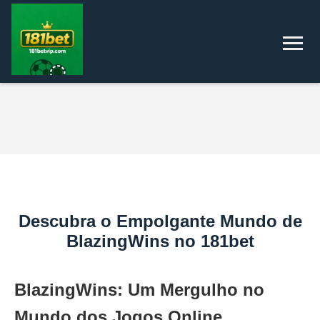
Descubra o Empolgante Mundo de
BlazingWins no 181bet
BlazingWins: Um Mergulho no
Mundo dos Jogos Online