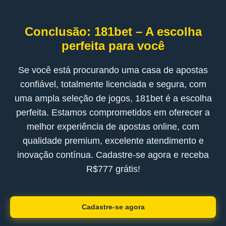
Conclusão: 181bet – A escolha
perfeita para você
Se você está procurando uma casa de apostas
confiável, totalmente licenciada e segura, com
uma ampla seleção de jogos, 181bet é a escolha
perfeita. Estamos comprometidos em oferecer a
melhor experiência de apostas online, com
qualidade premium, excelente atendimento e
inovação contínua. Cadastre-se agora e receba
R$777 grátis!
Cadastre-se agora