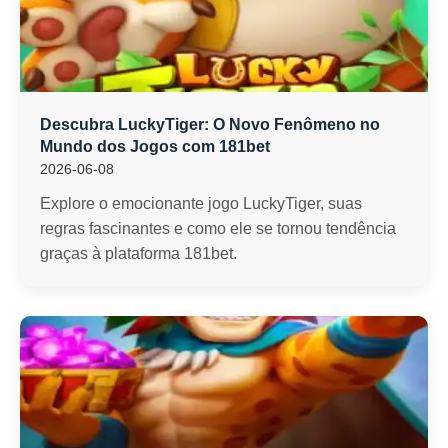
Descubra LuckyTiger: O Novo Fenômeno no
Mundo dos Jogos com 181bet
2026-06-08
Explore o emocionante jogo LuckyTiger, suas
regras fascinantes e como ele se tornou tendência
graças à plataforma 181bet.