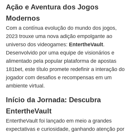
Ação e Aventura dos Jogos
Modernos
Com a contínua evolução do mundo dos jogos,
2023 trouxe uma nova adição empolgante ao
universo dos videogames:
EntertheVault
.
Desenvolvido por uma equipe de visionários e
alimentado pela popular plataforma de apostas
181bet
, este título promete redefinir a interação do
jogador com desafios e recompensas em um
ambiente virtual.
Início da Jornada: Descubra
EntertheVault
EntertheVault foi lançado em meio a grandes
expectativas e curiosidade, ganhando atenção por