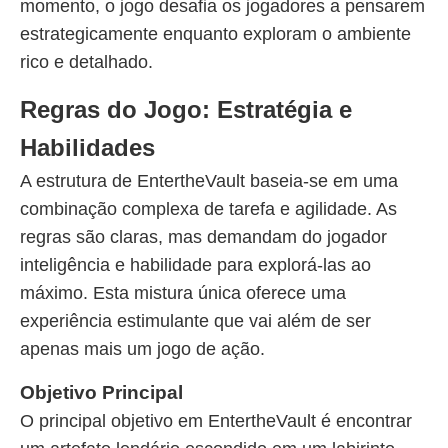
momento, o jogo desafia os jogadores a pensarem
estrategicamente enquanto exploram o ambiente
rico e detalhado.
Regras do Jogo: Estratégia e
Habilidades
A estrutura de EntertheVault baseia-se em uma
combinação complexa de tarefa e agilidade. As
regras são claras, mas demandam do jogador
inteligência e habilidade para explorá-las ao
máximo. Esta mistura única oferece uma
experiência estimulante que vai além de ser
apenas mais um jogo de ação.
Objetivo Principal
O principal objetivo em EntertheVault é encontrar