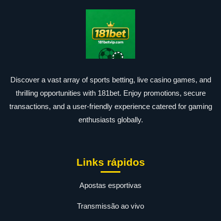
Discover a vast array of sports betting, live casino games, and
thrilling opportunities with 181bet. Enjoy promotions, secure
transactions, and a user-friendly experience catered for gaming
enthusiasts globally.
Links rápidos
Apostas esportivas
Transmissão ao vivo