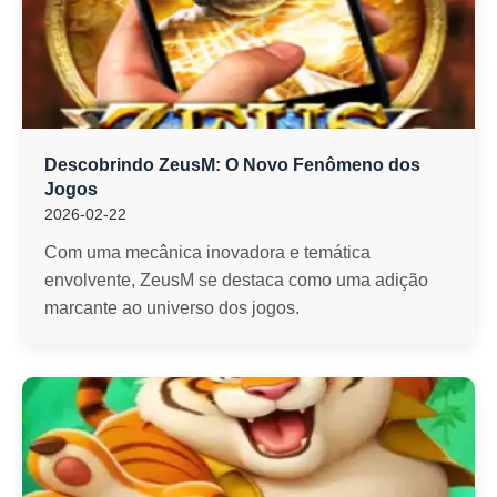
Descobrindo ZeusM: O Novo Fenômeno dos
Jogos
2026-02-22
Com uma mecânica inovadora e temática
envolvente, ZeusM se destaca como uma adição
marcante ao universo dos jogos.