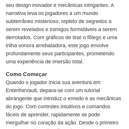
seu design inovador e mecânicas intrigantes. A
narrativa leva os jogadores a um mundo
subterrâneo misterioso, repleto de segredos a
serem revelados e inimigos formidáveis a serem
derrotados. Com gráficos de tirar o fôlego e uma
trilha sonora arrebatadora, este jogo envolve
profundamente seus participantes, prometendo
uma experiência de imersão total.
Como Começar
Quando o jogador inicia sua aventura em
EntertheVault, depara-se com um tutorial
abrangente que introduz o enredo e as mecânicas
do jogo. Com controles intuitivos e comandos
fáceis de aprender, rapidamente se pode
mergulhar no coração da ação. Desde o primeiro