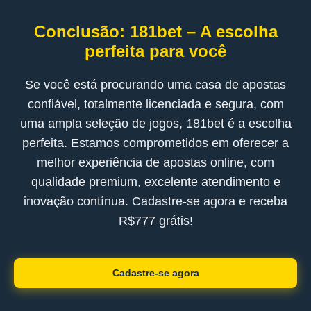
Conclusão: 181bet – A escolha
perfeita para você
Se você está procurando uma casa de apostas
confiável, totalmente licenciada e segura, com
uma ampla seleção de jogos, 181bet é a escolha
perfeita. Estamos comprometidos em oferecer a
melhor experiência de apostas online, com
qualidade premium, excelente atendimento e
inovação contínua. Cadastre-se agora e receba
R$777 grátis!
Cadastre-se agora