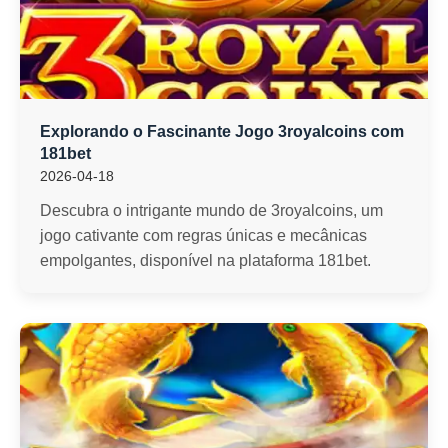
Explorando o Fascinante Jogo 3royalcoins com
181bet
2026-04-18
Descubra o intrigante mundo de 3royalcoins, um
jogo cativante com regras únicas e mecânicas
empolgantes, disponível na plataforma 181bet.