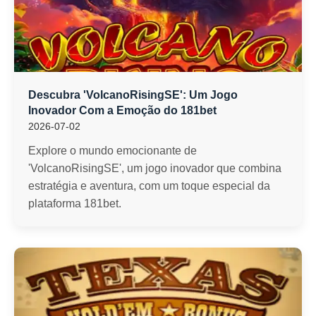
Descubra 'VolcanoRisingSE': Um Jogo
Inovador Com a Emoção do 181bet
2026-07-02
Explore o mundo emocionante de
'VolcanoRisingSE', um jogo inovador que combina
estratégia e aventura, com um toque especial da
plataforma 181bet.