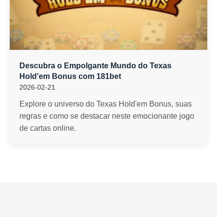
Descubra o Empolgante Mundo do Texas
Hold'em Bonus com 181bet
2026-02-21
Explore o universo do Texas Hold'em Bonus, suas
regras e como se destacar neste emocionante jogo
de cartas online.