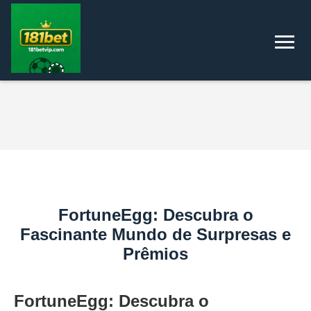
FortuneEgg: Descubra o
Fascinante Mundo de Surpresas e
Prêmios
FortuneEgg: Descubra o