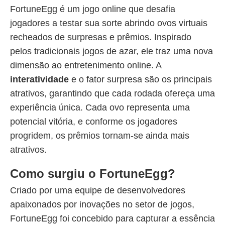
FortuneEgg é um jogo online que desafia
jogadores a testar sua sorte abrindo ovos virtuais
recheados de surpresas e prêmios. Inspirado
pelos tradicionais jogos de azar, ele traz uma nova
dimensão ao entretenimento online. A
interatividade
e o fator surpresa são os principais
atrativos, garantindo que cada rodada ofereça uma
experiência única. Cada ovo representa uma
potencial vitória, e conforme os jogadores
progridem, os prêmios tornam-se ainda mais
atrativos.
Como surgiu o FortuneEgg?
Criado por uma equipe de desenvolvedores
apaixonados por inovações no setor de jogos,
FortuneEgg foi concebido para capturar a essência