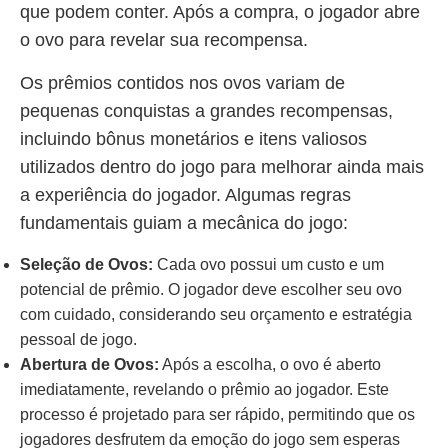
que podem conter. Após a compra, o jogador abre
o ovo para revelar sua recompensa.
Os prêmios contidos nos ovos variam de
pequenas conquistas a grandes recompensas,
incluindo bônus monetários e itens valiosos
utilizados dentro do jogo para melhorar ainda mais
a experiência do jogador. Algumas regras
fundamentais guiam a mecânica do jogo:
Seleção de Ovos:
Cada ovo possui um custo e um
potencial de prêmio. O jogador deve escolher seu ovo
com cuidado, considerando seu orçamento e estratégia
pessoal de jogo.
Abertura de Ovos:
Após a escolha, o ovo é aberto
imediatamente, revelando o prêmio ao jogador. Este
processo é projetado para ser rápido, permitindo que os
jogadores desfrutem da emoção do jogo sem esperas