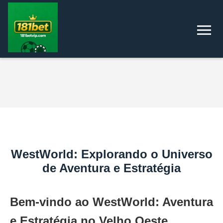
WestWorld: Explorando o Universo
de Aventura e Estratégia
Bem-vindo ao WestWorld: Aventura
e Estratégia no Velho Oeste