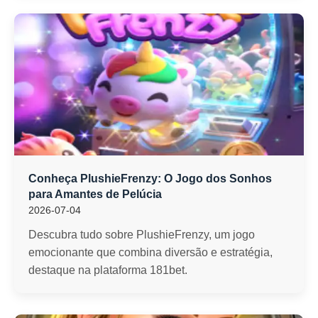
Conheça PlushieFrenzy: O Jogo dos Sonhos
para Amantes de Pelúcia
2026-07-04
Descubra tudo sobre PlushieFrenzy, um jogo
emocionante que combina diversão e estratégia,
destaque na plataforma 181bet.