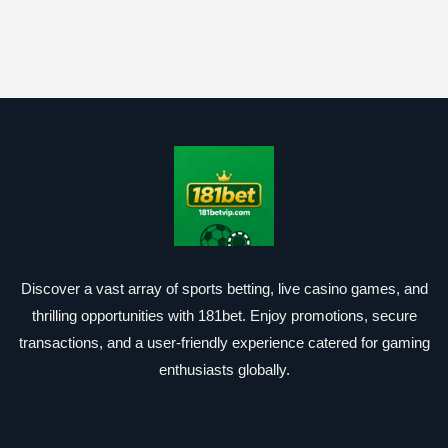
Discover a vast array of sports betting, live casino games, and
thrilling opportunities with 181bet. Enjoy promotions, secure
transactions, and a user-friendly experience catered for gaming
enthusiasts globally.