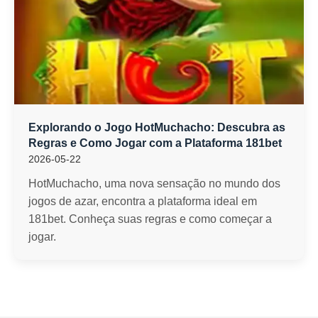
Explorando o Jogo HotMuchacho: Descubra as
Regras e Como Jogar com a Plataforma 181bet
2026-05-22
HotMuchacho, uma nova sensação no mundo dos
jogos de azar, encontra a plataforma ideal em
181bet. Conheça suas regras e como começar a
jogar.