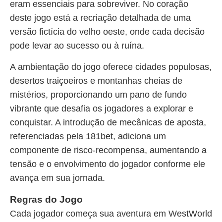
eram essenciais para sobreviver. No coração
deste jogo está a recriação detalhada de uma
versão fictícia do velho oeste, onde cada decisão
pode levar ao sucesso ou à ruína.
A ambientação do jogo oferece cidades populosas,
desertos traiçoeiros e montanhas cheias de
mistérios, proporcionando um pano de fundo
vibrante que desafia os jogadores a explorar e
conquistar. A introdução de mecânicas de aposta,
referenciadas pela 181bet, adiciona um
componente de risco-recompensa, aumentando a
tensão e o envolvimento do jogador conforme ele
avança em sua jornada.
Regras do Jogo
Cada jogador começa sua aventura em WestWorld