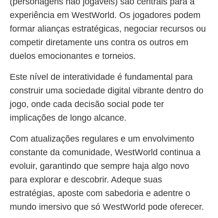
(personagens não jogáveis) são centrais para a
experiência em WestWorld. Os jogadores podem
formar alianças estratégicas, negociar recursos ou
competir diretamente uns contra os outros em
duelos emocionantes e torneios.
Este nível de interatividade é fundamental para
construir uma sociedade digital vibrante dentro do
jogo, onde cada decisão social pode ter
implicações de longo alcance.
Com atualizações regulares e um envolvimento
constante da comunidade, WestWorld continua a
evoluir, garantindo que sempre haja algo novo
para explorar e descobrir. Adeque suas
estratégias, aposte com sabedoria e adentre o
mundo imersivo que só WestWorld pode oferecer.