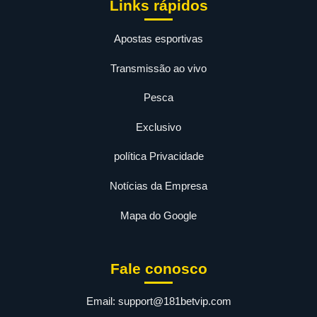
Links rápidos
Apostas esportivas
Transmissão ao vivo
Pesca
Exclusivo
política Privacidade
Notícias da Empresa
Mapa do Google
Fale conosco
Email:
support@181betvip.com