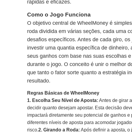
rápidas e eficazes.
Como o Jogo Funciona
O objetivo central de WheelMoney é simples
roda dividida em várias seções, cada uma c
desafios específicos. Antes de cada giro, o
investir uma quantia específica de dinheiro
seus ganhos com base nas suas escolhas e 
durante o jogo. O conceito é unir o melhor 
que tanto o fator sorte quanto a estratégia in
resultado.
Regras Básicas de WheelMoney
1. Escolha Seu Nível de Aposta:
Antes de girar 
decidir quanto desejam apostar. Esta decisão deve
impactará diretamente seu potencial de ganhos e 
diferentes níveis de aposta para acomodar jogador
risco.
2. Girando a Roda:
Após definir a aposta, o 