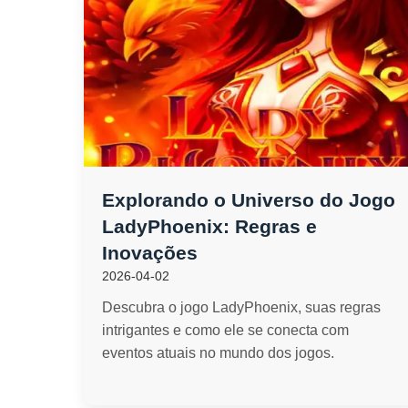
Explorando o Universo do Jogo
LadyPhoenix: Regras e
Inovações
2026-04-02
Descubra o jogo LadyPhoenix, suas regras
intrigantes e como ele se conecta com
eventos atuais no mundo dos jogos.