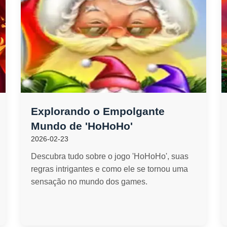
Explorando o Empolgante
Mundo de 'HoHoHo'
2026-02-23
Descubra tudo sobre o jogo 'HoHoHo', suas
regras intrigantes e como ele se tornou uma
sensação no mundo dos games.