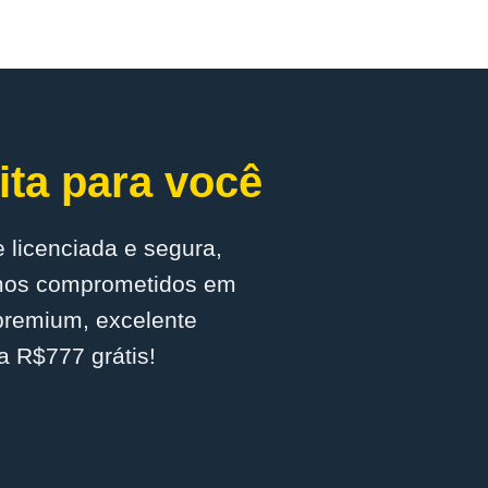
ita para você
 licenciada e segura,
amos comprometidos em
 premium, excelente
a R$777 grátis!