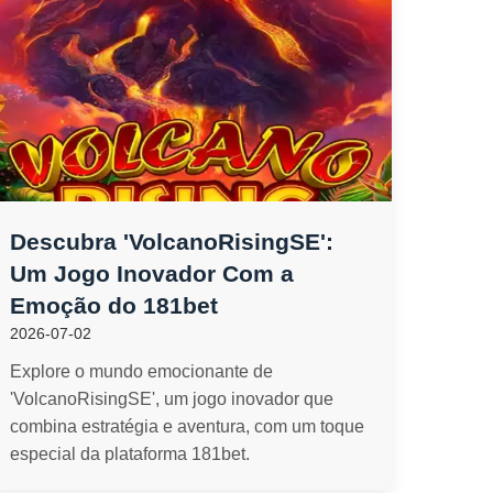
Descubra 'VolcanoRisingSE':
Um Jogo Inovador Com a
Emoção do 181bet
2026-07-02
Explore o mundo emocionante de
'VolcanoRisingSE', um jogo inovador que
combina estratégia e aventura, com um toque
especial da plataforma 181bet.