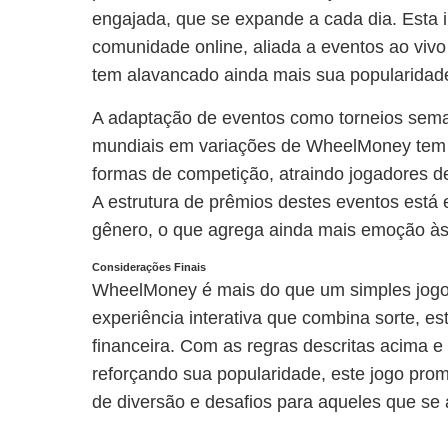
engajada, que se expande a cada dia. Esta 
comunidade online, aliada a eventos ao vivo
tem alavancado ainda mais sua popularidad
A adaptação de eventos como torneios sem
mundiais em variações de WheelMoney tem
formas de competição, atraindo jogadores d
A estrutura de prêmios destes eventos está e
gênero, o que agrega ainda mais emoção às
Considerações Finais
WheelMoney é mais do que um simples jogo
experiência interativa que combina sorte, est
financeira. Com as regras descritas acima e
reforçando sua popularidade, este jogo prom
de diversão e desafios para aqueles que se 