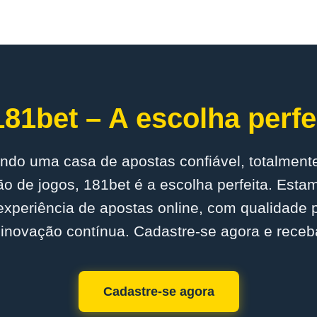
81bet – A escolha perfe
ndo uma casa de apostas confiável, totalmente
o de jogos, 181bet é a escolha perfeita. Est
experiência de apostas online, com qualidade
inovação contínua. Cadastre-se agora e receb
Cadastre-se agora