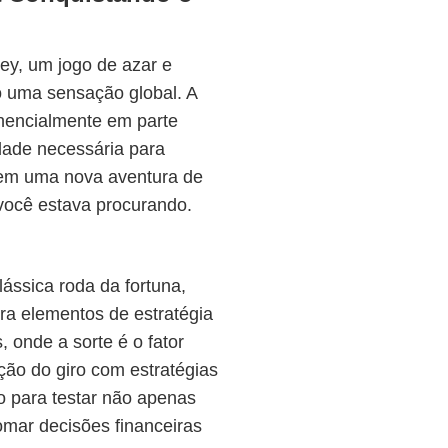
y, um jogo de azar e
o uma sensação global. A
encialmente em parte
dade necessária para
 em uma nova aventura de
você estava procurando.
ssica roda da fortuna,
ra elementos de estratégia
, onde a sorte é o fator
o do giro com estratégias
o para testar não apenas
mar decisões financeiras