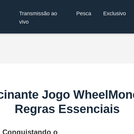
Transmissão ao
Pesca
Exclusivo
vivo
cinante Jogo WheelMon
Regras Essenciais
 Conquistando o