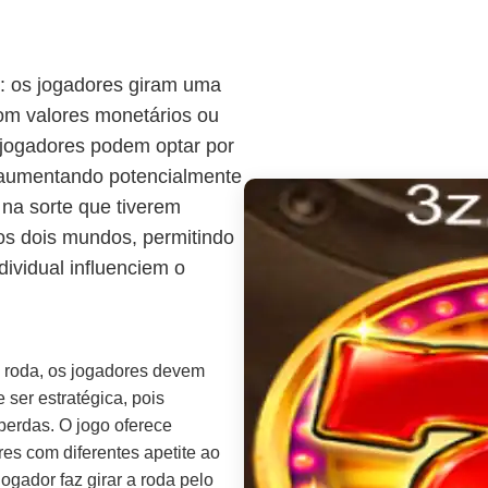
: os jogadores giram uma
om valores monetários ou
s jogadores podem optar por
, aumentando potencialmente
na sorte que tiverem
dos dois mundos, permitindo
dividual influenciem o
a roda, os jogadores devem
 ser estratégica, pois
perdas. O jogo oferece
es com diferentes apetite ao
jogador faz girar a roda pelo