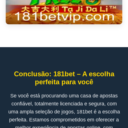
Conclusão: 181bet – A escolha
perfeita para você
Se você está procurando uma casa de apostas
confiável, totalmente licenciada e segura, com
uma ampla seleção de jogos, 181bet é a escolha
perfeita. Estamos comprometidos em oferecer a
melhor experiência de apostas online, com