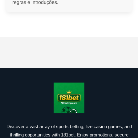
regras e introduções.
Discover a vast array of sports betting, live casino games, and
thrilling opportunities with 181bet. Enjoy promotions, secure