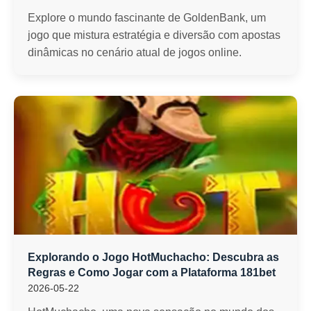
Explore o mundo fascinante de GoldenBank, um
jogo que mistura estratégia e diversão com apostas
dinâmicas no cenário atual de jogos online.
Explorando o Jogo HotMuchacho: Descubra as
Regras e Como Jogar com a Plataforma 181bet
2026-05-22