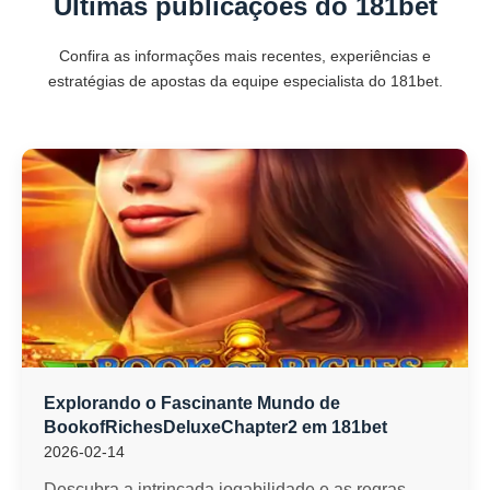
Últimas publicações do 181bet
Confira as informações mais recentes, experiências e
estratégias de apostas da equipe especialista do 181bet.
Explorando o Fascinante Mundo de
BookofRichesDeluxeChapter2 em 181bet
2026-02-14
Descubra a intrincada jogabilidade e as regras