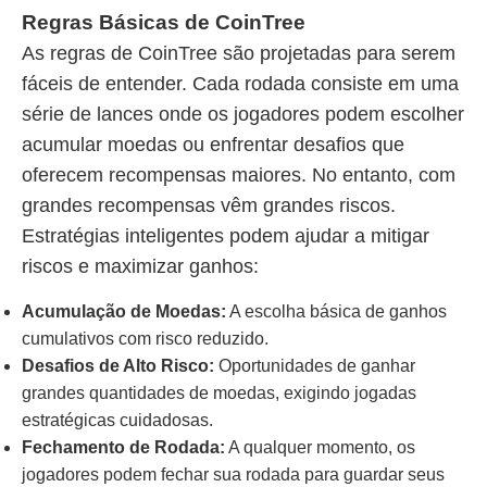
Regras Básicas de CoinTree
As regras de CoinTree são projetadas para serem
fáceis de entender. Cada rodada consiste em uma
série de lances onde os jogadores podem escolher
acumular moedas ou enfrentar desafios que
oferecem recompensas maiores. No entanto, com
grandes recompensas vêm grandes riscos.
Estratégias inteligentes podem ajudar a mitigar
riscos e maximizar ganhos:
Acumulação de Moedas:
A escolha básica de ganhos
cumulativos com risco reduzido.
Desafios de Alto Risco:
Oportunidades de ganhar
grandes quantidades de moedas, exigindo jogadas
estratégicas cuidadosas.
Fechamento de Rodada:
A qualquer momento, os
jogadores podem fechar sua rodada para guardar seus