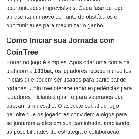
oportunidades imprevisíveis. Cada fase do jogo
apresenta um novo conjunto de obstáculos e
oportunidades para maximizar o ganho.
Como Iniciar sua Jornada com
CoinTree
Entrar no jogo é simples. Após criar uma conta na
plataforma
181bet
, os jogadores recebem créditos
iniciais que podem ser usados para participar de
rodadas. CoinTree oferece tanto experiências para
jogadores iniciantes quanto para veteranos que
buscam um desafio. O aspecto social do jogo
permite que os jogadores convidem amigos para
se juntarem a eles em sua caminhada, ampliando
as possibilidades de estratégia e colaboração.