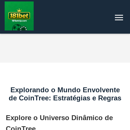
Explorando o Mundo Envolvente
de CoinTree: Estratégias e Regras
Explore o Universo Dinâmico de
CoinTree