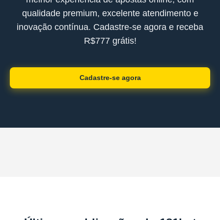
qualidade premium, excelente atendimento e
inovação contínua. Cadastre-se agora e receba
R$777 grátis!
Cadastre-se agora