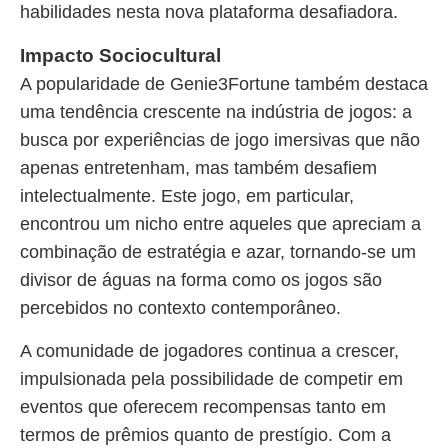
habilidades nesta nova plataforma desafiadora.
Impacto Sociocultural
A popularidade de Genie3Fortune também destaca
uma tendência crescente na indústria de jogos: a
busca por experiências de jogo imersivas que não
apenas entretenham, mas também desafiem
intelectualmente. Este jogo, em particular,
encontrou um nicho entre aqueles que apreciam a
combinação de estratégia e azar, tornando-se um
divisor de águas na forma como os jogos são
percebidos no contexto contemporâneo.
A comunidade de jogadores continua a crescer,
impulsionada pela possibilidade de competir em
eventos que oferecem recompensas tanto em
termos de prêmios quanto de prestígio. Com a