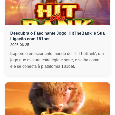
Descubra o Fascinante Jogo 'HitTheBank' e Sua
Ligação com 181bet
2026-06-25
Explore o emocionante mundo de 'HitTheBank', um
jogo que mistura estratégia e sorte, e saiba como
ele se conecta à plataforma 181bet.