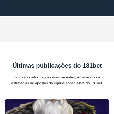
Últimas publicações do 181bet
Confira as informações mais recentes, experiências e
estratégias de apostas da equipe especialista do 181bet.