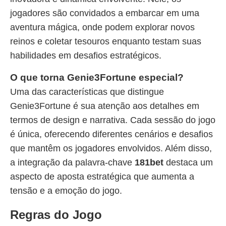
jogadores são convidados a embarcar em uma
aventura mágica, onde podem explorar novos
reinos e coletar tesouros enquanto testam suas
habilidades em desafios estratégicos.
O que torna Genie3Fortune especial?
Uma das características que distingue
Genie3Fortune é sua atenção aos detalhes em
termos de design e narrativa. Cada sessão do jogo
é única, oferecendo diferentes cenários e desafios
que mantêm os jogadores envolvidos. Além disso,
a integração da palavra-chave
181bet
destaca um
aspecto de aposta estratégica que aumenta a
tensão e a emoção do jogo.
Regras do Jogo