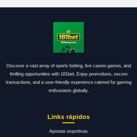
Discover a vast array of sports betting, live casino games, and
thrilling opportunities with 181bet. Enjoy promotions, secure
transactions, and a user-friendly experience catered for gaming
enthusiasts globally.
Links rápidos
Apostas esportivas