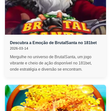
Descubra a Emoção de BrutalSanta no 181bet
2026-03-14
Mergulhe no universo de BrutalSanta, um jogo
vibrante e cheio de ação disponível no 181bet,
onde estratégia e diversão se encontram.