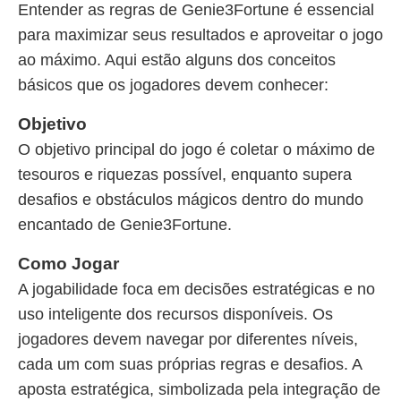
Entender as regras de Genie3Fortune é essencial
para maximizar seus resultados e aproveitar o jogo
ao máximo. Aqui estão alguns dos conceitos
básicos que os jogadores devem conhecer:
Objetivo
O objetivo principal do jogo é coletar o máximo de
tesouros e riquezas possível, enquanto supera
desafios e obstáculos mágicos dentro do mundo
encantado de Genie3Fortune.
Como Jogar
A jogabilidade foca em decisões estratégicas e no
uso inteligente dos recursos disponíveis. Os
jogadores devem navegar por diferentes níveis,
cada um com suas próprias regras e desafios. A
aposta estratégica, simbolizada pela integração de