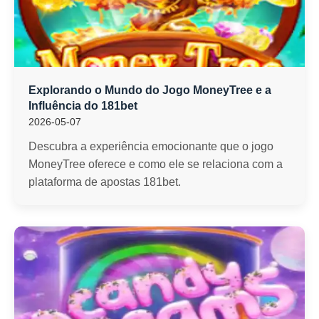
Explorando o Mundo do Jogo MoneyTree e a
Influência do 181bet
2026-05-07
Descubra a experiência emocionante que o jogo
MoneyTree oferece e como ele se relaciona com a
plataforma de apostas 181bet.