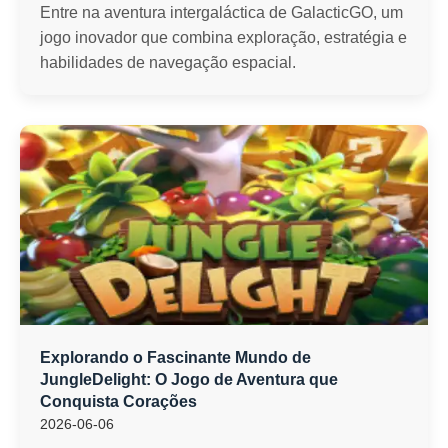
Entre na aventura intergaláctica de GalacticGO, um
jogo inovador que combina exploração, estratégia e
habilidades de navegação espacial.
Explorando o Fascinante Mundo de
JungleDelight: O Jogo de Aventura que
Conquista Corações
2026-06-06