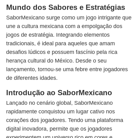
Mundo dos Sabores e Estratégias
SaborMexicano surge como um jogo intrigante que
une a cultura mexicana com a empolgação dos
jogos de estratégia. Integrando elementos
tradicionais, é ideal para aqueles que amam
desafios lúdicos e possuem fascínio pela rica
herança cultural do México. Desde o seu
lançamento, tornou-se uma febre entre jogadores
de diferentes idades.
Introdução ao SaborMexicano
Lançado no cenário global, SaborMexicano
rapidamente conquistou um lugar cativo nos
corações dos jogadores. Tendo uma plataforma
digital inovadora, permite que os jogadores
experimentem um universo rico em cores e