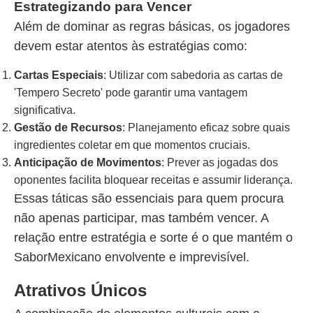
Estrategizando para Vencer
Além de dominar as regras básicas, os jogadores
devem estar atentos às estratégias como:
Cartas Especiais
: Utilizar com sabedoria as cartas de
'Tempero Secreto' pode garantir uma vantagem
significativa.
Gestão de Recursos
: Planejamento eficaz sobre quais
ingredientes coletar em que momentos cruciais.
Anticipação de Movimentos
: Prever as jogadas dos
oponentes facilita bloquear receitas e assumir liderança.
Essas táticas são essenciais para quem procura
não apenas participar, mas também vencer. A
relação entre estratégia e sorte é o que mantém o
SaborMexicano envolvente e imprevisível.
Atrativos Únicos