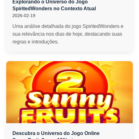
Explorando o Universo do Jogo
SpiritedWonders no Contexto Atual
2026-02-19
Uma análise detalhada do jogo SpiritedWonders e
sua relevância nos dias de hoje, destacando suas
regras e introduções.
Descubra o Universo do Jogo Online