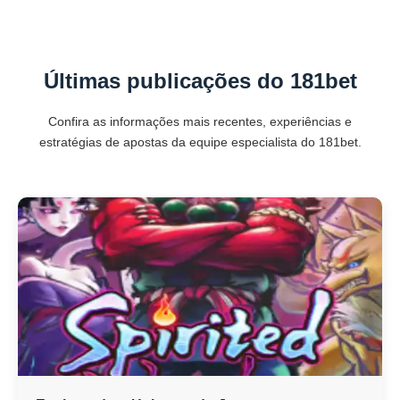
Últimas publicações do 181bet
Confira as informações mais recentes, experiências e
estratégias de apostas da equipe especialista do 181bet.