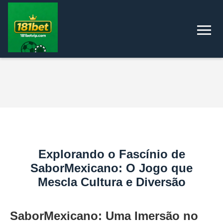
Explorando o Fascínio de
SaborMexicano: O Jogo que
Mescla Cultura e Diversão
SaborMexicano: Uma Imersão no