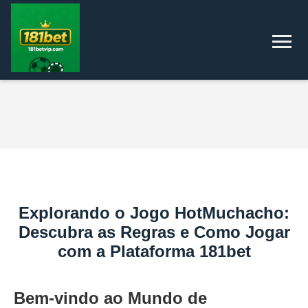
Explorando o Jogo HotMuchacho:
Descubra as Regras e Como Jogar
com a Plataforma 181bet
Bem-vindo ao Mundo de