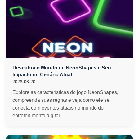
Descubra o Mundo de NeonShapes e Seu
Impacto no Cenário Atual
2026-06-20
Explore as características do jogo NeonShapes,
compreenda suas regras e veja como ele se
conecta com eventos atuais no mundo do
entretenimento digital.