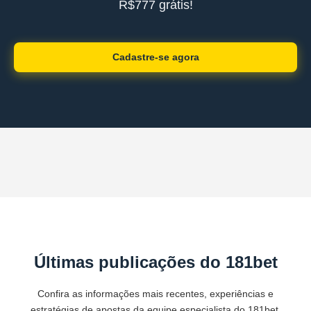
R$777 grátis!
Cadastre-se agora
Últimas publicações do 181bet
Confira as informações mais recentes, experiências e
estratégias de apostas da equipe especialista do 181bet.