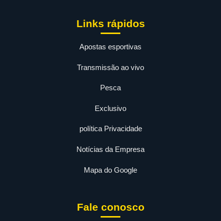
Links rápidos
Apostas esportivas
Transmissão ao vivo
Pesca
Exclusivo
política Privacidade
Notícias da Empresa
Mapa do Google
Fale conosco