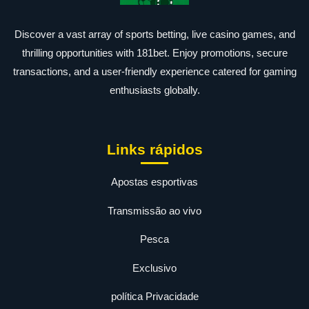
Discover a vast array of sports betting, live casino games, and
thrilling opportunities with 181bet. Enjoy promotions, secure
transactions, and a user-friendly experience catered for gaming
enthusiasts globally.
Links rápidos
Apostas esportivas
Transmissão ao vivo
Pesca
Exclusivo
política Privacidade