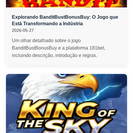
Explorando BanditBustBonusBuy: O Jogo que
Está Transformando a Indústria
2026-05-27
Um olhar detalhado sobre o jogo
BanditBustBonusBuy e a plataforma 181bet,
incluindo descrição, introdução e regras.