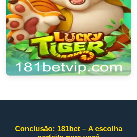
Conclusão: 181bet – A escolha