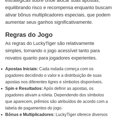
estratégicas sobre onde alocar suas apostas,
equilibrando risco e recompensa enquanto buscam
ativar bônus multiplicadores especiais, que podem
aumentar seus ganhos significativamente.
Regras do Jogo
As regras do LuckyTiger são relativamente
simples, tornando o jogo acessível tanto para
novatos quanto para jogadores experientes.
Apostas Iniciais:
Cada rodada começa com os
jogadores decidindo o valor e a distribuição de suas
apostas nos diferentes tigres e símbolos disponíveis.
Spin e Resultados:
Após definir as apostas, os
jogadores ativam a roleta. Dependendo dos símbolos
que aparecem, prêmios são atribuídos de acordo com a
tabela de pagamentos do jogo.
Bônus e Multiplicadores:
LuckyTiger oferece diversos