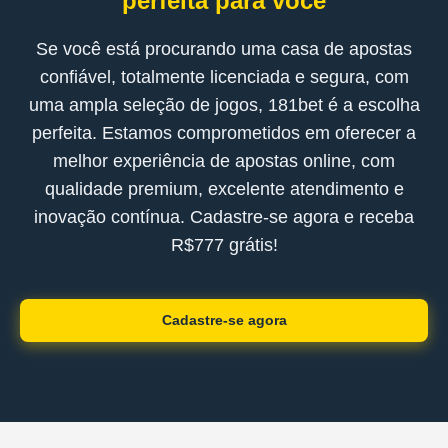
perfeita para você
Se você está procurando uma casa de apostas
confiável, totalmente licenciada e segura, com
uma ampla seleção de jogos, 181bet é a escolha
perfeita. Estamos comprometidos em oferecer a
melhor experiência de apostas online, com
qualidade premium, excelente atendimento e
inovação contínua. Cadastre-se agora e receba
R$777 grátis!
Cadastre-se agora