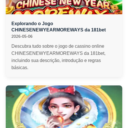
Explorando o Jogo
CHINESENEWYEARMOREWAYS da 181bet
2026-05-06
Descubra tudo sobre o jogo de cassino online
CHINESENEWYEARMOREWAYS da 181bet,
incluindo sua descrição, introdução e regras
básicas.