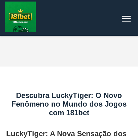
Descubra LuckyTiger: O Novo
Fenômeno no Mundo dos Jogos
com 181bet
LuckyTiger: A Nova Sensação dos